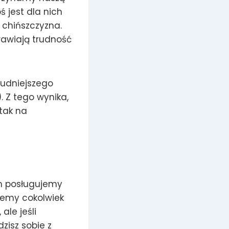
ś jest dla nich
st chińszczyzna.
rawiają trudność
rudniejszego
. Z tego wynika,
 tak na
ym posługujemy
hcemy cokolwiek
ale jeśli
dzisz sobie z