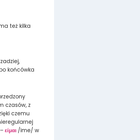
a też kilka
zadziej,
 bo końcówka
oprzedzony
em czasów, z
zięki czemu
nieregularnej
–
είμαι
/ime/ w