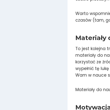
Warto wspomnieć
czasów (tam, gdz
Materiały 
To jest kolejna 
materiały do nau
korzystać ze źr
wypełnić tę luk
Wam w nauce s
Materiały do na
Motywacja