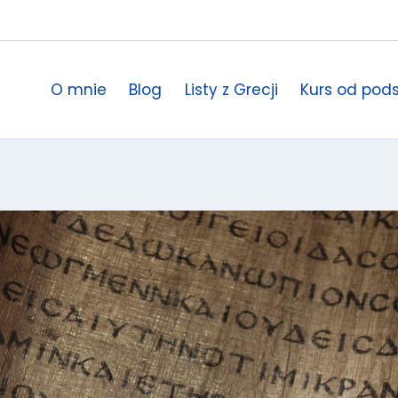
O mnie
Blog
Listy z Grecji
Kurs od pod