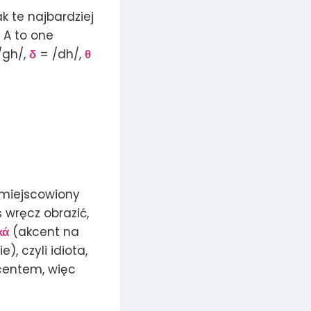
k te najbardziej
. A to one
/gh/,
δ
= /dh/,
θ
umiejscowiony
wręcz obrazić,
κά
(akcent na
), czyli idiota,
akcentem, więc