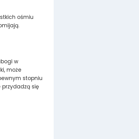
stkich ośmiu
omijają.
ubogi w
ki, może
w pewnym stopniu
re przydadzą się