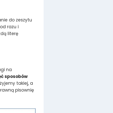
nie do zeszytu
od razu i
dą literę
agi na
ęć sposobów
żyjemy takiej, a
poprawną pisownię