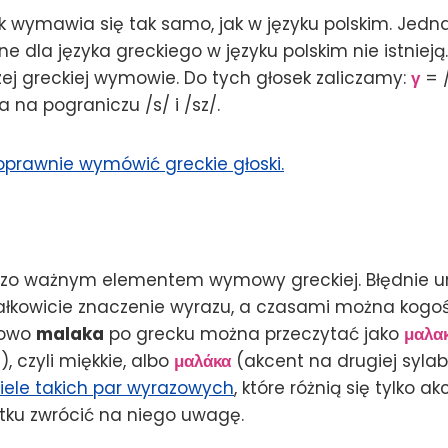
k wymawia się tak samo, jak w języku polskim. Jedna
e dla języka greckiego w języku polskim nie istnieją
ej greckiej wymowie. Do tych głosek zaliczamy:
γ
= 
 na pograniczu /s/ i /sz/.
poprawnie wymówić greckie głoski.
rdzo ważnym elementem wymowy greckiej. Błędnie 
łkowicie znaczenie wyrazu, a czasami można kogoś 
łowo
malaka
po grecku można przeczytać jako
μαλα
), czyli miękkie, albo
μαλάκα
(akcent na drugiej sylabie
wiele takich par wyrazowych
, które różnią się tylko 
tku zwrócić na niego uwagę.