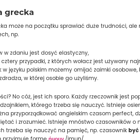
 grecka
a może na początku sprawiać duże trudności, ale m
ch, np.
 w zdaniu jest dosyć elastyczny,
ko cztery przypadki, z których wołacz jest używany najr
k w języku polskim możemy omijać zaimki osobowe,
dradza, w której osobie go użyliśmy.
ości? No cóż, jest ich sporo. Każdy rzeczownik jest p
ajnikiem, którego trzeba się nauczyć. Istnieje osi
ożna przyporządkować angielskim czasom perfect, d
iętać i zrozumieć. Istnieje mnóstwo czasowników o 
ch trzeba się nauczyć na pamięć, np. czasownik
być
m przyjmuje formę
ήμουν
/imun/.