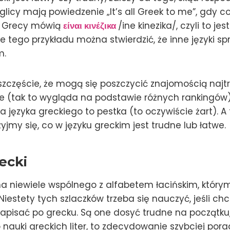
glicy mają powiedzenie „It’s all Greek to me”, gdy co
 a Grecy mówią
είναι κινέζικα
/ine kinezika/, czyli to je
 tego przykładu można stwierdzić, że inne języki sp
m.
szczęście, że mogą się poszczycić znajomością najt
ie (tak to wygląda na podstawie różnych rankingów)
a języka greckiego to pestka (to oczywiście żart). A
zyjmy się, co w języku greckim jest trudne lub łatwe.
ecki
 niewiele wspólnego z alfabetem łacińskim, któr
 Niestety tych szlaczków trzeba się nauczyć, jeśli c
apisać po grecku. Są one dosyć trudne na początku, 
o nauki greckich liter, to zdecydowanie szybciej pora