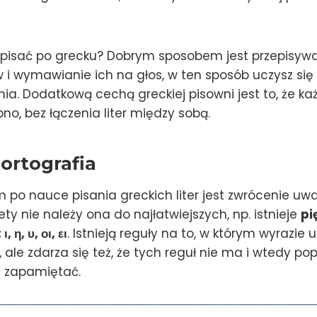
 pisać po grecku? Dobrym sposobem jest przepisywa
 i wymawianie ich na głos, w ten sposób uczysz się 
nia. Dodatkową cechą greckiej pisowni jest to, że każ
bno, bez łączenia liter między sobą.
 ortografia
m po nauce pisania greckich liter jest zwrócenie uw
tety nie należy ona do najłatwiejszych, np. istnieje
pi
, η, υ, οι, ει
. Istnieją reguły na to, w którym wyrazie u
„i”, ale zdarza się też, że tych reguł nie ma i wtedy 
u zapamiętać.