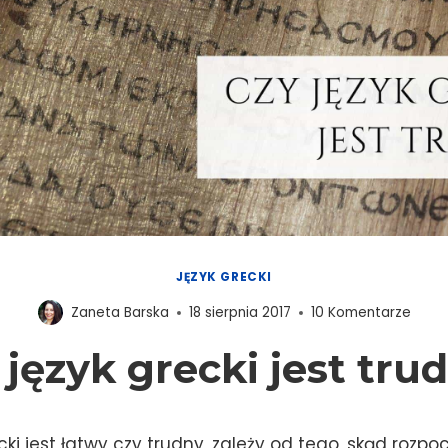
JĘZYK GRECKI
Zaneta Barska
18 sierpnia 2017
10 Komentarze
 język grecki jest tru
ecki jest łatwy czy trudny, zależy od tego, skąd roz