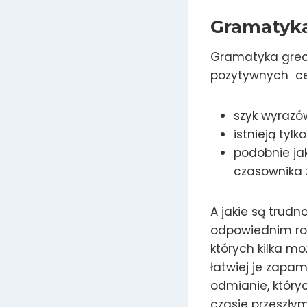
Gramatyka
Gramatyka greck
pozytywnych ce
szyk wyrazów
istnieją tyl
podobnie ja
czasownika z
A jakie są trudn
odpowiednim rodz
których kilka m
łatwiej je zapam
odmianie, który
czasie przeszły