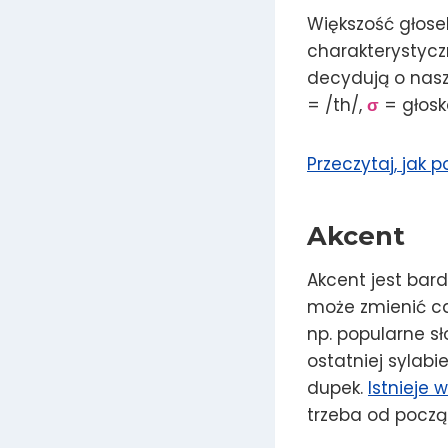
Większość głose
charakterystyczn
decydują o nasz
= /th/,
σ
= głoska
Przeczytaj, jak 
Akcent
Akcent jest ba
może zmienić ca
np. popularne s
ostatniej sylabie
dupek.
Istnieje 
trzeba od począ