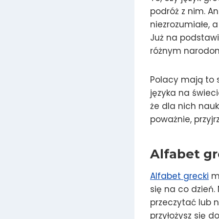
podróż z nim. An
niezrozumiałe,
Już na podstawie
różnym narodo
Polacy mają to 
języka na świec
że dla nich nauk
poważnie, przyjr
Alfabet gr
Alfabet grecki
ma
się na co dzień.
przeczytać lub n
przyłożysz się d