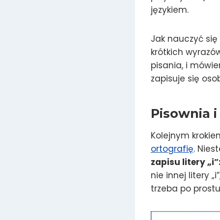
językiem.
Jak nauczyć się
krótkich wyrazów
pisania, i mówie
zapisuje się oso
Pisownia i
Kolejnym krokie
ortografię
. Nies
zapisu litery „i”: ι
nie innej litery 
trzeba po prost