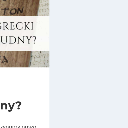
dny?
poczynamy naszą