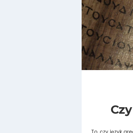
Czy
To, czy język gr