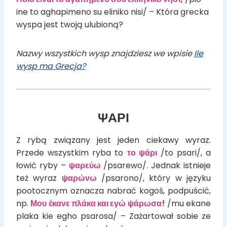
ine to aghapimeno su eliniko nisi/ – Która grecka
wyspa jest twoją ulubioną?
Nazwy wszystkich wysp znajdziesz we wpisie
Ile
wysp ma Grecja?
ΨΑΡΙ
Z rybą związany jest jeden ciekawy wyraz.
Przede wszystkim ryba to
το ψάρι
/to psari/, a
łowić ryby –
ψαρεύω
/psarewo/. Jednak istnieje
też wyraz
ψαρώνω
/psarono/, który w języku
pootocznym oznacza nabrać kogoś, podpuścić,
np.
Μου έκανε πλάκα και εγώ ψάρωσα!
/mu ekane
plaka kie egho psarosa/ – Zażartował sobie ze