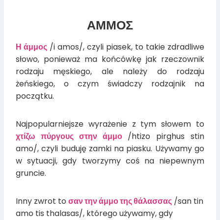
ΑΜΜΟΣ
Η άμμος
/i amos/, czyli piasek, to takie zdradliwe
słowo, ponieważ ma końcówkę jak rzeczownik
rodzaju męskiego, ale należy do rodzaju
żeńskiego, o czym świadczy rodzajnik na
początku.
Najpopularniejsze wyrażenie z tym słowem to
χτίζω πύργους στην άμμο
/htizo pirghus stin
amo/, czyli buduję zamki na piasku. Używamy go
w sytuacji, gdy tworzymy coś na niepewnym
gruncie.
Inny zwrot to
σαν την άμμο της θάλασσας
/san tin
amo tis thalasas/, którego używamy, gdy