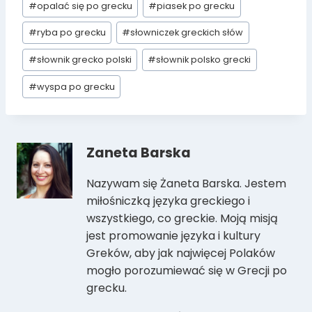
#
opalać się po grecku
#
piasek po grecku
#
ryba po grecku
#
słowniczek greckich słów
#
słownik grecko polski
#
słownik polsko grecki
#
wyspa po grecku
Zaneta Barska
Nazywam się Żaneta Barska. Jestem
miłośniczką języka greckiego i
wszystkiego, co greckie. Moją misją
jest promowanie języka i kultury
Greków, aby jak najwięcej Polaków
mogło porozumiewać się w Grecji po
grecku.