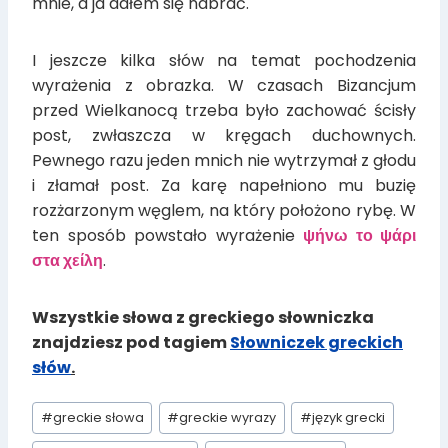
mnie, a ja dałem się nabrać.
I jeszcze kilka słów na temat pochodzenia
wyrażenia z obrazka. W czasach Bizancjum
przed Wielkanocą trzeba było zachować ścisły
post, zwłaszcza w kręgach duchownych.
Pewnego razu jeden mnich nie wytrzymał z głodu
i złamał post. Za karę napełniono mu buzię
rozżarzonym węglem, na który położono rybę. W
ten sposób powstało wyrażenie
ψήνω το ψάρι
στα χείλη
.
Wszystkie słowa z greckiego słowniczka
znajdziesz pod tagiem
Słowniczek greckich
słów
.
Tagi
#
greckie słowa
#
greckie wyrazy
#
język grecki
wpisu: