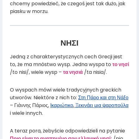
chcemy powiedzieć, że czegoś jest tak dużo, jak
piasku w morzu.
ΝΗΣΙ
Jedną z charakterystycznych cech Grecji jest
to, że ma mnóstwo wysp. Jedna wyspa to
το νησί
/to nisi/, wiele wysp –
τα νησιά
/ta nisia/.
O wyspach mówi wiele tradycyjnych greckich
utworów. Niektóre z nich to:
Στη Πάρο και στη Νάξο
– Γιάννης Πάριος,
Ικαριώτικο
,
Ξεκινάει μια ψαροπούλα
i wiele innych.
A teraz pora, żebyście odpowiedzieli na pytanie
Ποιο είναι το αγαπημένο σου ελληνικό νησί;
/pio