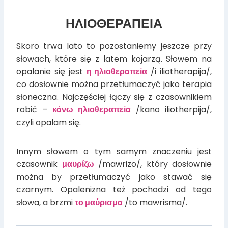
ΗΛΙΟΘΕΡΑΠΕΙΑ
Skoro trwa lato to pozostaniemy jeszcze przy
słowach, które się z latem kojarzą. Słowem na
opalanie się jest
η ηλιοθεραπεία
/i iliotherapija/,
co dosłownie można przetłumaczyć jako terapia
słoneczna. Najczęściej łączy się z czasownikiem
robić –
κάνω ηλιοθεραπεία
/kano iliotherpija/,
czyli opalam się.
Innym słowem o tym samym znaczeniu jest
czasownik
μαυρίζω
/mawrizo/, który dosłownie
można by przetłumaczyć jako stawać się
czarnym. Opalenizna też pochodzi od tego
słowa, a brzmi
το μαύρισμα
/to mawrisma/.