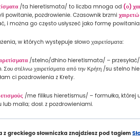
τίσματα
/ta hieretismata/ to liczba mnoga od
(ο) χα
yli powitanie, pozdrowienie. Czasownik brzmi
χαιρετώ
ać, i można go często usłyszeć jako formę powitania
żenia, w których występuje słowo χαιρετίσματα:
ιρετίσματα
/stelno/dhino hieretismata/ – przesyła
. Σου στέλνω χαιρετίσματα από την Κρήτη /su stelno h
syłam ci pozdrowienia z Krety.
ρετισμούς
/me filikus hieretismus/ – formułka, które
u lub maila; dosł. z pozdrowieniami.
 z greckiego słowniczka znajdziesz pod tagiem
Sł