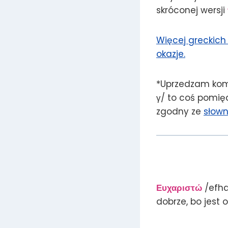
skróconej wersji
Więcej greckich
okazje.
*Uprzedzam kom
γ/ to coś pomięd
zgodny ze
słown
Ευχαριστώ
/efha
dobrze, bo jest 