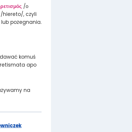
ιρετισμός
/ο
/hiereto/, czyli
 lub pożegnania.
ć/dawać komuś
ieretismata apo
j używamy na
owniczek