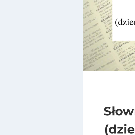
Słow
(dzi