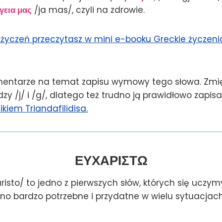
γεια μας
/ja mas/, czyli na zdrowie.
 życzeń przeczytasz w mini e-booku Greckie życzeni
entarze na temat zapisu wymowy tego słowa. Zmię
zy /j/ i /g/, dlatego też trudno ją prawidłowo zapisać
ikiem Triandafilidisa
.
ΕΥΧΑΡΙΣΤΩ
risto/ to jedno z pierwszych słów, których się uczymy
ono bardzo potrzebne i przydatne w wielu sytuacjach