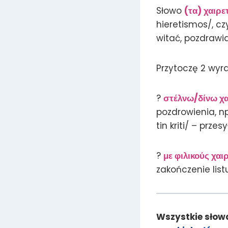
Słowo
(τα) χαιρε
hieretismos/, cz
witać, pozdrawi
Przytoczę 2 wyra
?
στέλνω/δίνω χα
pozdrowienia, np
tin kriti/ – prze
?
με φιλικούς χαι
zakończenie list
Wszystkie słowa