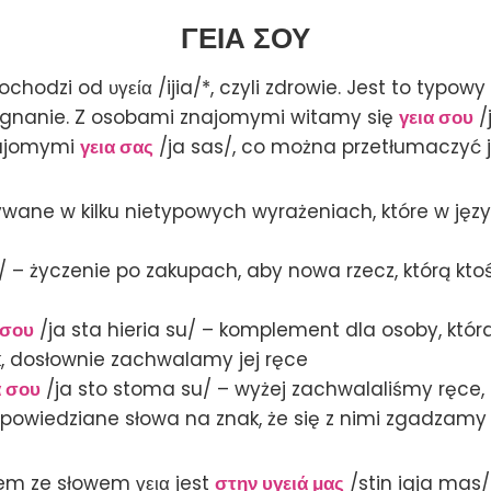
ΓΕΙΑ ΣΟΥ
ochodzi od υγεία /ijia/*, czyli zdrowie. Jest to typowy
egnanie. Z osobami znajomymi witamy się
γεια σου
/j
najomymi
γεια σας
/ja sas/, co można przetłumaczyć 
ywane w kilku nietypowych wyrażeniach, które w języ
 – życzenie po zakupach, aby nowa rzecz, którą ktoś
 σου
/ja sta hieria su/ – komplement dla osoby, któ
, dosłownie zachwalamy jej ręce
α σου
/ja sto stoma su/ – wyżej zachwalaliśmy ręce, 
owiedziane słowa na znak, że się z nimi zgadzamy
m ze słowem γεια jest
στην υγειά μας
/stin igja mas/