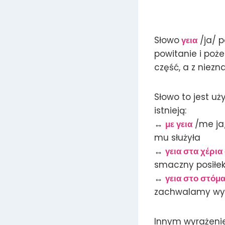
Słowo
γεια
/ja/ p
powitanie i poż
część, a z niez
Słowo to jest uż
istnieją:
↔
με γεια
/me ja/
mu służyła
↔
γεια στα χέρια
smaczny posiłek
↔
γεια στο στόμ
zachwalamy wyp
Innym wyrażenie