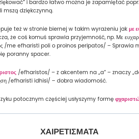
iękować” i bardzo łatwo można je zapamiętać poprz
li mszą dziękczynną.
puje też w stronie biernej w takim wyrażeniu jak
με 
acza, że coś komuś sprawia przyjemność, np. Mε ευχαρι
ς /me efharisti poli o proinos peripatos/ – Sprawia 
ię poranny spacer.
ριστος
/efharistos/ – z akcentem na „a” – znaczy „d
δηση /efharisti idhisi/ – dobra wiadomość.
ęzyku potocznym częściej usłyszymy formę
φχαριστ
ΧΑΙΡΕΤΙΣΜΑΤΑ