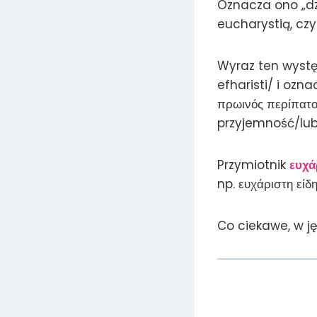
Oznacza ono „dz
eucharystią, czy
Wyraz ten wystę
efharisti/ i ozn
πρωινός περίπατο
przyjemność/lub
Przymiotnik
ευχά
np. ευχάριστη εί
Co ciekawe, w j