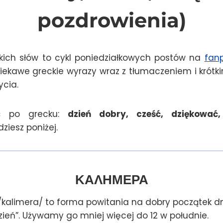
pozdrowienia)
kich słów to cykl poniedziałkowych postów na
fan
iekawe greckie wyrazy wraz z tłumaczeniem i krót
ycia.
eć po grecku:
dzień dobry, cześć, dziękować,
ziesz poniżej.
ΚΑΛΗΜΕΡΑ
kalimera/ to forma powitania na dobry początek dn
zień”. Używamy go mniej więcej do 12 w południe.