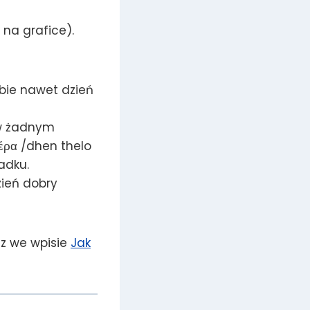
 na grafice).
bie nawet dzień
 w żadnym
έρα /dhen thelo
adku.
zień dobry
z we wpisie
Jak