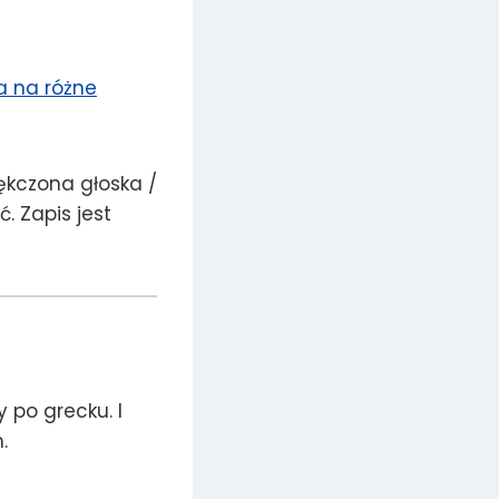
a na różne
kczona głoska /
. Zapis jest
 po grecku. I
.