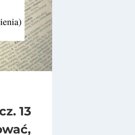
z. 13
ować,