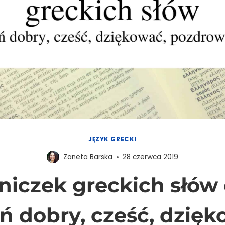
JĘZYK GRECKI
Zaneta Barska
28 czerwca 2019
niczek greckich słów c
eń dobry, cześć, dzięk