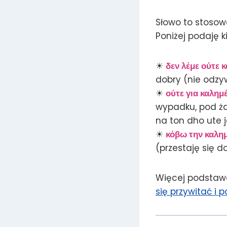
Słowo to stosowa
Poniżej podaję k
☀
δεν λέμε ούτε 
dobry (nie odzy
☀
ούτε για καλημ
wypadku, pod ża
na ton dho ute 
☀
κόβω την καλη
(przestaję się 
Więcej podstawo
się przywitać i