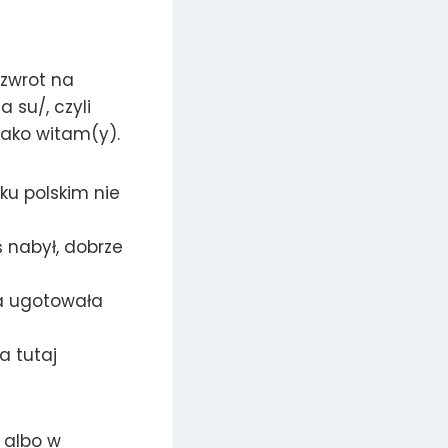
 zwrot na
a su/, czyli
jako witam(y).
ku polskim nie
 nabył, dobrze
ra ugotowała
a tutaj
 albo w