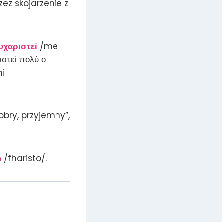
ez skojarzenie z
ευχαριστεί
/me
στεί πολύ ο
mi
obry, przyjemny”,
ώ
/fharisto/.