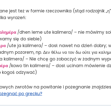
ne jest też w formie rzeczownika (stąd rodzajnik „η”
ilka wyrażeń:
καλημέρα
/dhen leme ute kalimera/ – nie mówimy so
wamy się do siebie)
έρα
/ute ja kalimera/ – dosł. nawet na dzień dobry;
dnym pozorem, np. Δεν θέλω να τον δω ούτε για καλημ
ja kalimera/ – Nie chcę go zobaczyć w żadnym wyp
μέρα
/kowo tin kalimera/ – dosł. ucinam mówienie d
do kogoś odzywać)
wych zwrotów na powitanie i pożegnanie znajdzies
 pożegnać po grecku?