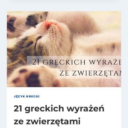
CZ.
4
(AKROPOL,
WODA,
WINO,
JĘZYK)
JĘZYK GRECKI
21 greckich wyrażeń
ze zwierzętami