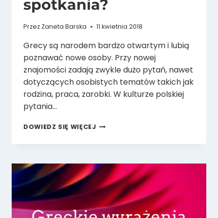
spotkania?
Przez
Zaneta Barska
11 kwietnia 2018
Grecy są narodem bardzo otwartym i lubią
poznawać nowe osoby. Przy nowej
znajomości zadają zwykle dużo pytań, nawet
dotyczących osobistych tematów takich jak
rodzina, praca, zarobki. W kulturze polskiej
pytania…
O
DOWIEDZ SIĘ WIĘCEJ
CO
PYTAJĄ
GRECY
PODCZAS
PIERWSZEGO
SPOTKANIA?