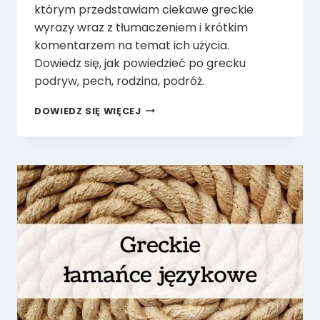
którym przedstawiam ciekawe greckie
wyrazy wraz z tłumaczeniem i krótkim
komentarzem na temat ich użycia.
Dowiedz się, jak powiedzieć po grecku
podryw, pech, rodzina, podróż.
SŁOWNICZEK
DOWIEDZ SIĘ WIĘCEJ
GRECKICH
SŁÓW
CZ.
1
(PODRYW,
PECH,
RODZINA,
PODRÓŻ)