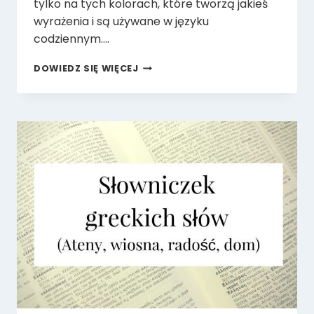
tylko na tych kolorach, które tworzą jakieś
wyrażenia i są używane w języku
codziennym….
ASPRO
DOWIEDZ SIĘ WIĘCEJ
PATO,
CZYLI
GRECKIE
WYRAŻENIA
Z
KOLORAMI