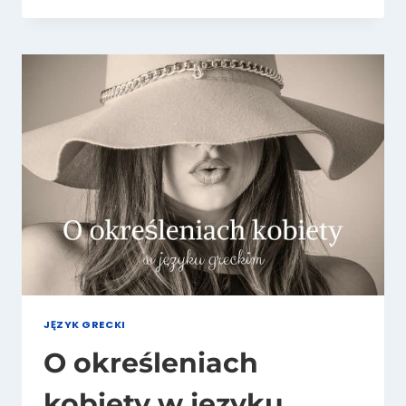
SŁÓW
CZ.
2
(ATENY,
WIOSNA,
RADOŚĆ,
DOM)
JĘZYK GRECKI
O określeniach
kobiety w języku