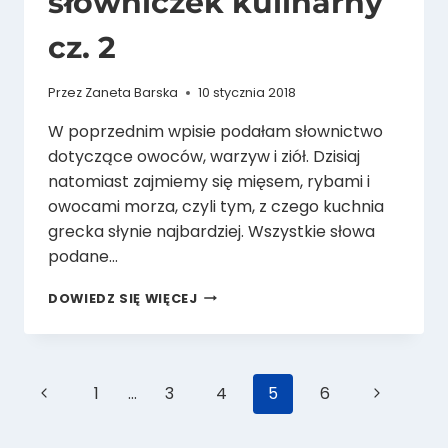
słowniczek kulinarny
cz. 2
Przez
Zaneta Barska
10 stycznia 2018
W poprzednim wpisie podałam słownictwo
dotyczące owoców, warzyw i ziół. Dzisiaj
natomiast zajmiemy się mięsem, rybami i
owocami morza, czyli tym, z czego kuchnia
grecka słynie najbardziej. Wszystkie słowa
podane…
MIĘSO
DOWIEDZ SIĘ WIĘCEJ
I
RYBY
PO
GRECKU,
Nawigacja
Poprzednia
Następna
1
…
3
4
5
6
CZYLI
GRECKI
strona
strona
SŁOWNICZEK
strony