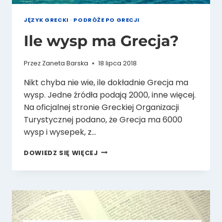
JĘZYK GRECKI
·
PODRÓŻE PO GRECJI
Ile wysp ma Grecja?
Przez
Zaneta Barska
18 lipca 2018
Nikt chyba nie wie, ile dokładnie Grecja ma
wysp. Jedne źródła podają 2000, inne więcej.
Na oficjalnej stronie Greckiej Organizacji
Turystycznej podano, że Grecja ma 6000
wysp i wysepek, z…
ILE
DOWIEDZ SIĘ WIĘCEJ
WYSP
MA
GRECJA?