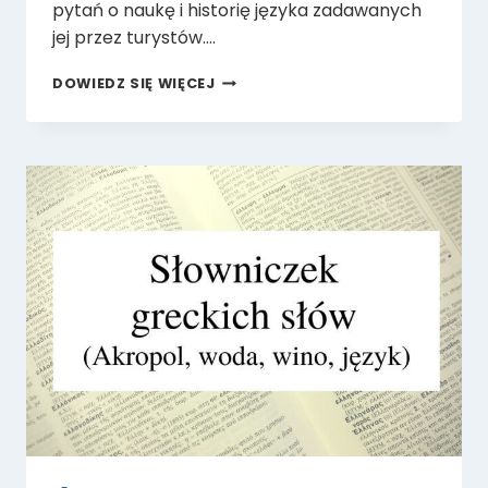
pytań o naukę i historię języka zadawanych
jej przez turystów….
ROZMOWA
DOWIEDZ SIĘ WIĘCEJ
O
JĘZYKU
GRECKIM
–
WYWIAD
ZE
MNĄ