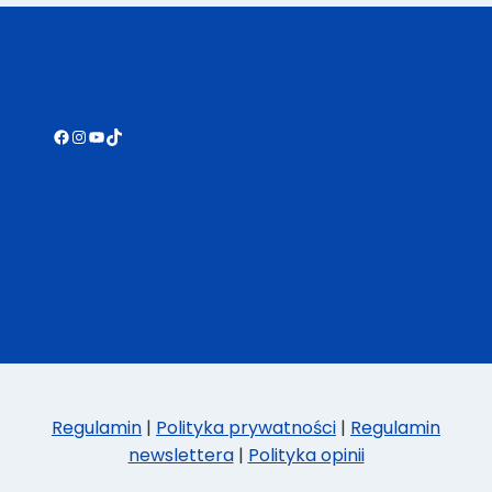
KULINARNY
CZ.
2
Facebook
Instagram
YouTube
TikTok
Regulamin
|
Polityka prywatności
|
Regulamin
newslettera
|
Polityka opinii