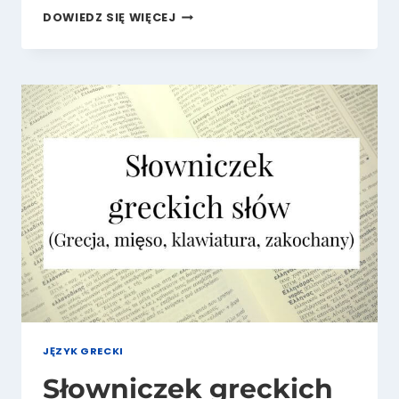
GRECKIE
DOWIEDZ SIĘ WIĘCEJ
ŻYCZENIA
NA
URODZINY
I
INNE
OKAZJE
JĘZYK GRECKI
Słowniczek greckich