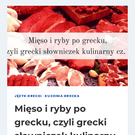
LITERATURY
NOWOGRECKIEJ
W
ATENACH
(WYWIAD
Z
DOROTĄ
JĘDRAŚ)
JĘZYK GRECKI
·
KUCHNIA GRECKA
Mięso i ryby po
grecku, czyli grecki