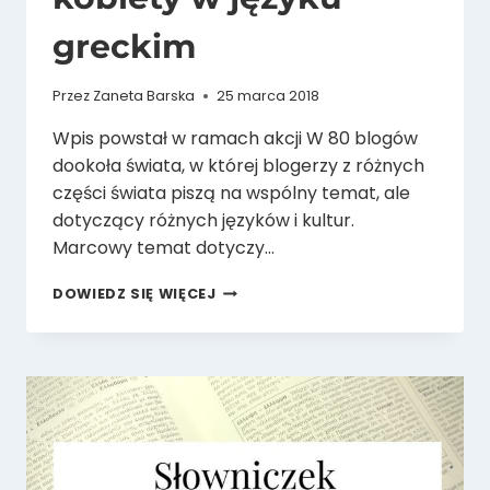
greckim
Przez
Zaneta Barska
25 marca 2018
Wpis powstał w ramach akcji W 80 blogów
dookoła świata, w której blogerzy z różnych
części świata piszą na wspólny temat, ale
dotyczący różnych języków i kultur.
Marcowy temat dotyczy…
O
DOWIEDZ SIĘ WIĘCEJ
OKREŚLENIACH
KOBIETY
W
JĘZYKU
GRECKIM