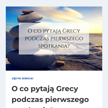
CZ.
3
(GRECJA,
MIĘSO,
KLAWIATURA,
ZAKOCHANY)
JĘZYK GRECKI
O co pytają Grecy
podczas pierwszego