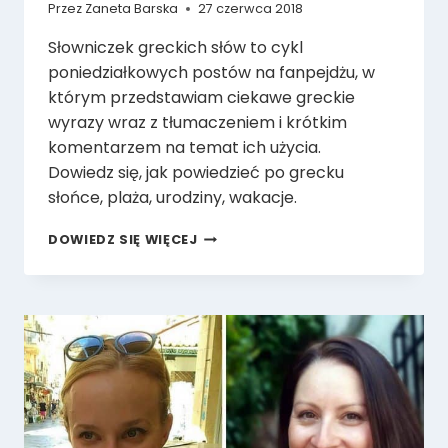
Przez
Zaneta Barska
27 czerwca 2018
Słowniczek greckich słów to cykl
poniedziałkowych postów na fanpejdżu, w
którym przedstawiam ciekawe greckie
wyrazy wraz z tłumaczeniem i krótkim
komentarzem na temat ich użycia.
Dowiedz się, jak powiedzieć po grecku
słońce, plaża, urodziny, wakacje.
SŁOWNICZEK
DOWIEDZ SIĘ WIĘCEJ
GRECKICH
SŁÓW
CZ.
5
(SŁOŃCE,
PLAŻA,
URODZINY,
WAKACJE)