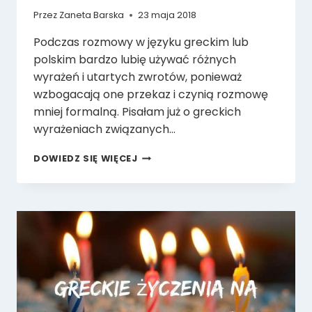
Przez
Zaneta Barska
23 maja 2018
Podczas rozmowy w języku greckim lub
polskim bardzo lubię używać różnych
wyrażeń i utartych zwrotów, ponieważ
wzbogacają one przekaz i czynią rozmowę
mniej formalną. Pisałam już o greckich
wyrażeniach związanych…
21
DOWIEDZ SIĘ WIĘCEJ
GRECKICH
WYRAŻEŃ
ZE
ZWIERZĘTAMI