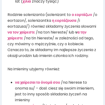
lat (
χίλια
znaczy tysiąc)
Rodzinie solenizanta (solenizant to
ο εορτάζων
/o
eortazon/, solenizantka
η εορτάζουσα
/i
eortazusa/) również składamy życzenia słowami
να τον χαίρεστε
/na ton hiereste/ lub
ν
α την
χαίρεστε
/na tin hiereste/ w zależności od tego,
czy mówimy o mężczyźnie, czy o kobiecie.
Oznacza to, że składamy im najlepsze życzenia z
okazji urodzin lub imienin członka ich rodziny.
Na imieniny użyjemy również:
να χαίρεσαι το όνομά σου
/na hierese to
onoma su/ – dosł. ciesz się swoim imieniem,
jest to inny sposób składania życzeń na
imieniny