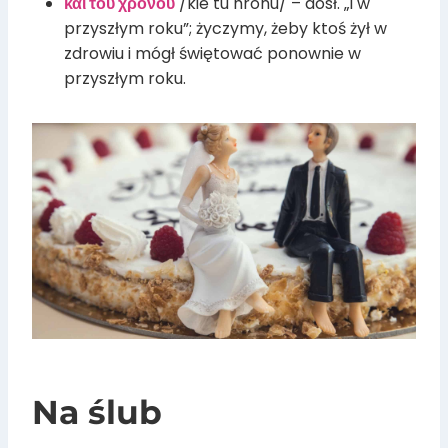
και του χρόνου
/kie tu hronu/ – dosł. „i w
przyszłym roku”; życzymy, żeby ktoś żył w
zdrowiu i mógł świętować ponownie w
przyszłym roku.
Na ślub