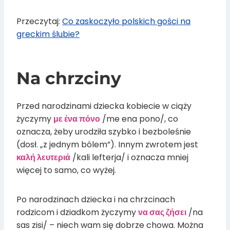
Przeczytaj:
Co zaskoczyło polskich gości na
greckim ślubie?
Na chrzciny
Przed narodzinami dziecka kobiecie w ciąży
życzymy
με ένα πόνο
/me ena pono/, co
oznacza, żeby urodziła szybko i bezboleśnie
(dosł. „z jednym bólem”). Innym zwrotem jest
καλή λευτεριά
/kali lefterja/ i oznacza mniej
więcej to samo, co wyżej.
Po narodzinach dziecka i na chrzcinach
rodzicom i dziadkom życzymy
να σας ζήσει
/na
sas zisi/ – niech wam się dobrze chowa. Można