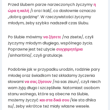
Przed ślubem parze narzeczonych życzymy
η
ώρα η καλή
/i ora i kali/, co dosłownie oznacza
„dobrą godzinę”. W rzeczywistości życzymy
młodym, żeby szybko nadszedł czas ślubu.
Po ślubie mówimy
να ζήσετε
/na zisete/, czyli
życzymy młodym długiego, wspólnego życia.
Poprawne jest też użycie
συγχαρητήρια
/sinharitiria/, czyli gratulacje.
Podobnie jak w przypadku urodzin, rodzinie pary
młodej oraz świadkom też składamy życzenia
słowami
να σας ζήσουν
/na sas zisun/, czyli niech
wam żyją długo i szczęśliwie. Natomiast osobom
stanu wolnego, które są obecne na ślubie,
możemy życzyć
και στα δικά σου
/kie sta dhika
su/, żeby wkrótce też miały własne wesele.