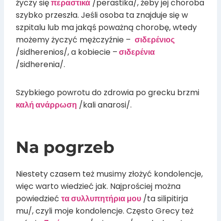
życzy się
περαστικά
/perastika/, żeby jej choroba
szybko przeszła. Jeśli osoba ta znajduje się w
szpitalu lub ma jakąś poważną chorobę, wtedy
możemy życzyć mężczyźnie –
σιδερένιος
/sidherenios/, a kobiecie –
σιδερένια
/sidherenia/.
Szybkiego powrotu do zdrowia po grecku brzmi
καλή ανάρρωση
/kali anarosi/.
Na pogrzeb
Niestety czasem też musimy złożyć kondolencje,
więc warto wiedzieć jak. Najprościej można
powiedzieć
τα συλλυπητήρια μου
/ta silipitirja
mu/, czyli moje kondolencje. Często Grecy też