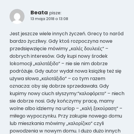
Beata
pisze:
13 maja 2018 o 13:08
Jest jeszcze wiele innych życzeń. Grecy to naród
bardzo życzliwy. Gdy ktoś rozpoczyna nowe
przedsięwzięcie mówimy „καλές δουλειές” –
dobrych interesów. Gdy kupi nowy środek
lokomocji „καλοτάξιδο” – nie sie nim dobrze
podróżuje. Gdy autor wydał nowa książkę też się
używa słowa „καλοτάξιδο” – co tym razem
oznacza: oby się dobrze sprzedawała. Gdy
kupimy nowy ciuch słyszymy:”καλοφόρετο” – niech
sie dobrze nosi. Gdy kończymy pracę, mamy
wolne albo idziemy na urlop – „καλή ξεκούραση” –
miłego wypoczynku. Przy zakupie nowego domu
lub mieszkania mówimy „καλορίζικο” czyli
powodzenia w nowym domu. I duzo dużo innych