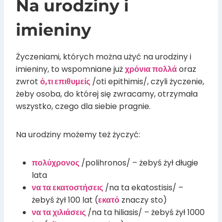
Na urodziny i
imieniny
Życzeniami, których można użyć na urodziny i
imieniny, to wspomniane już
χρόνια πολλά
oraz
zwrot
ό,τι επιθυμείς
/oti epithimis/, czyli życzenie,
żeby osoba, do której się zwracamy, otrzymała
wszystko, czego dla siebie pragnie.
Na urodziny możemy też życzyć:
πολύχρονος
/polihronos/ – żebyś żył długie
lata
να τα εκατοστήσεις
/na ta ekatostisis/ –
żebyś żył 100 lat (
εκατό
znaczy sto)
να τα χιλιάσεις
/na ta hiliasis/ – żebyś żył 1000