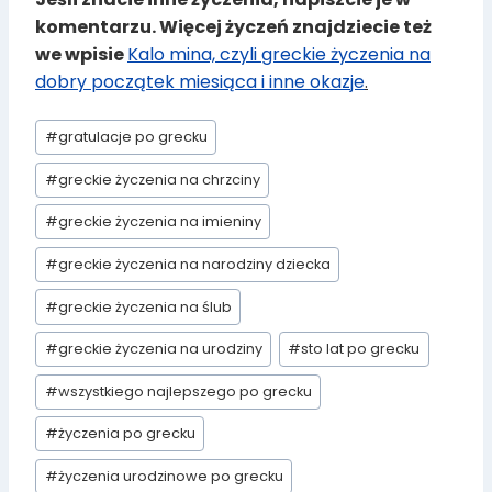
komentarzu. Więcej życzeń znajdziecie też
we wpisie
Kalo mina, czyli greckie życzenia na
dobry początek miesiąca i inne okazje
.
Tagi
#
gratulacje po grecku
wpisu:
#
greckie życzenia na chrzciny
#
greckie życzenia na imieniny
#
greckie życzenia na narodziny dziecka
#
greckie życzenia na ślub
#
greckie życzenia na urodziny
#
sto lat po grecku
#
wszystkiego najlepszego po grecku
#
życzenia po grecku
#
życzenia urodzinowe po grecku