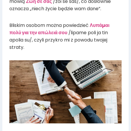
mówią
Ζωή σε σας
/zoi se sas/, co dosłownie
oznacza „niech życie będzie wam dane”.
Bliskim osobom można powiedzieć
Λυπάµαι
πολύ για την απώλειά σου
/lipame poli ja tin
apolia su/, czyli przykro mi z powodu twojej
straty.