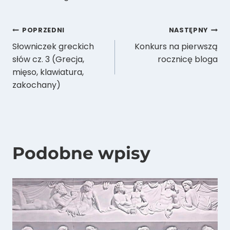
Nawigacja
POPRZEDNI
NASTĘPNY
Słowniczek greckich
Konkurs na pierwszą
wpisu
słów cz. 3 (Grecja,
rocznicę bloga
mięso, klawiatura,
zakochany)
Podobne wpisy