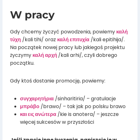
W pracy
Gdy chcemy życzyć powodzenia, powiemy
καλή
τύχη
/kali tihi/ oraz
καλή επιτυχία
/kali epitihija/.
Na początek nowej pracy lub jakiegoś projektu
życzymy
καλή αρχή
/kali arhi/, czyli dobrego
początku.
Gdy ktoś dostanie promocję, powiemy:
συγχαρητήρια
/sinharitiria/ – gratulacje
μπράβο
/brawo/ – tak jak po polsku brawo
και εις ανώτερα
/kie is anotera/ – jeszcze
więcej sukcesów w przyszłości
Jeśli znacie inne życzenia, napiszcie je w