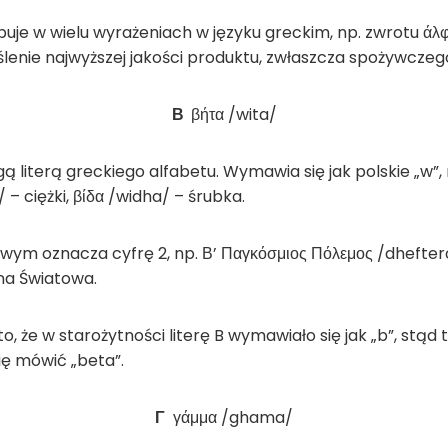
uje w wielu wyrażeniach w języku greckim, np. zwrotu άλφα
enie najwyższej jakości produktu, zwłaszcza spożywczeg
Β
βήτα /wita/
rugą literą greckiego alfabetu. Wymawia się jak polskie „w”
/ – ciężki, βίδα /widha/ – śrubka.
wym oznacza cyfrę 2, np. Β’ Παγκόσμιος Πόλεμος /dhefte
na Światowa.
o, że w starożytności literę B wymawiało się jak „b”, stąd 
ię mówić „beta”.
Γ
γάμμα /ghama/