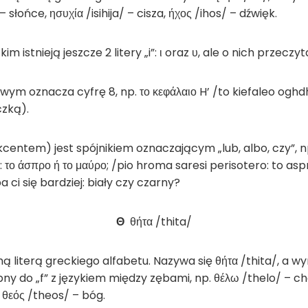
s/ – słońce, ησυχία /isihija/ – cisza, ήχος /ihos/ – dźwięk.
m istnieją jeszcze 2 litery „i”: ι oraz υ, ale o nich przeczyt
wym oznacza cyfrę 8, np. το κεφάλαιο H’ /to kiefaleo oghd
czką).
akcentem) jest spójnikiem oznaczającym „lub, albo, czy”, 
: το άσπρο ή το μαύρο; /pio hroma saresi perisotero: to as
 ci się bardziej: biały czy czarny?
Θ
θήτα /thita/
smą literą greckiego alfabetu. Nazywa się θήτα /thita/, a wy
ny do „f” z językiem między zębami, np. θέλω /thelo/ – ch
θεός /theos/ – bóg.