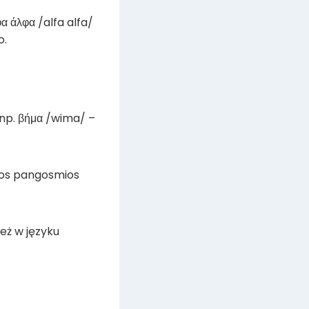
 άλφα /alfa alfa/
o.
, np. βήμα /wima/ –
ros pangosmios
też w języku