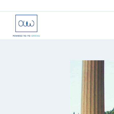
Przejdź
do
treści