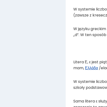
W systemie liczbo
(zawsze z kresecz
W języku greckim f
„d”. W ten sposób 
Litera Ε, ε jest p
mam,
Ελλάδα
/ela
W systemie liczbo
szkoły podstawowe
Sama litera ε służ