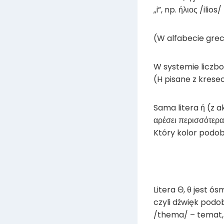
„i”, np. ήλιος /ilio
(W alfabecie grecki
W systemie liczbo
(H pisane z krese
Sama litera ή (z 
αρέσει περισσότερα
Który kolor podoba
Litera Θ, θ jest ó
czyli dźwięk podob
/thema/ – temat, 