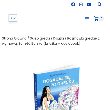
Przejdź
do
treści
0
Strona Główna
/
Sklep grecki
/
Książki
/
Rozmówki greckie z
wymową, Żaneta Barska (książka + audiobook)