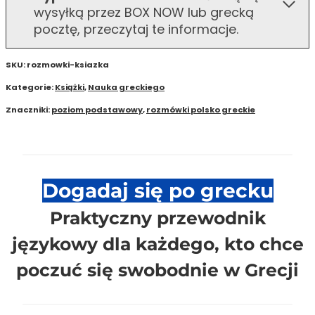
wysyłką przez BOX NOW lub grecką
Barska
pocztę, przeczytaj te informacje.
(książka
+
audiobook)
SKU:
rozmowki-ksiazka
Kategorie:
Książki
,
Nauka greckiego
Znaczniki:
poziom podstawowy
,
rozmówki polsko greckie
Dogadaj się po grecku
Praktyczny przewodnik
językowy dla każdego, kto chce
poczuć się swobodnie w Grecji