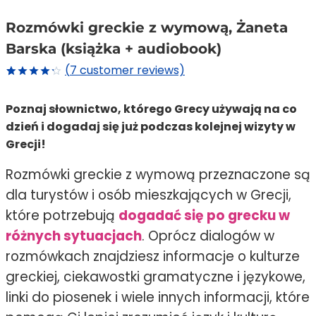
Rozmówki greckie z wymową, Żaneta
Barska (książka + audiobook)
(
7
customer reviews)
4.27
5
7
out
of
based
Poznaj słownictwo, którego Grecy używają na co
on
customer
dzień i dogadaj się już podczas kolejnej wizyty w
ratings
Grecji!
Rozmówki greckie z wymową przeznaczone są
dla turystów i osób mieszkających w Grecji,
które potrzebują
dogadać się po grecku w
różnych sytuacjach
. Oprócz dialogów w
rozmówkach znajdziesz informacje o kulturze
greckiej, ciekawostki gramatyczne i językowe,
linki do piosenek i wiele innych informacji, które