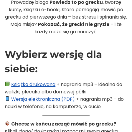
Prowadzę bloga
Powiedz to po grecku
, tworzę
kursy, książki i e-booki, które pomagają mówić po
grecku od pierwszego dnia – bez stresu i spinania się.
Moja misja?
Pokazać, że grecki nie gryzie
– i że
każdy może się go nauczyć.
Wybierz wersję dla
siebie:
Książka drukowana
+ nagrania mp3 – idealna do
walizki, plecaka albo domowej półki
Wersja elektroniczna (PDF)
+ nagrania mp3 – do
nauki w telefonie, na komputerze, w aucie
Chcesz w końcu zacząć mówić po grecku?
Kliknij
dodaj do koszyka
i rozpocznij swoją grecką