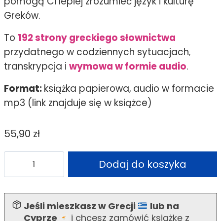
pomogą Ci lepiej zrozumieć język i kulturę
Greków.
To
192 strony greckiego słownictwa
przydatnego w codziennych sytuacjach
,
transkrypcja i
wymowa w formie audio
.
Format:
książka papierowa,
audio w formacie
mp3 (link znajduje się w książce)
55,90
zł
ilość
Alternative:
Dodaj do koszyka
Rozmówki
greckie
z
Jeśli mieszkasz w Grecji
lub na
wymową,
Cyprze
i chcesz zamówić książkę z
Żaneta