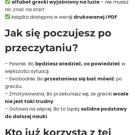
alfabet grecki wyjaśniony na luzie
– nie musisz
nic znać na start
książka dostępna w wersji
drukowanej i PDF
Jak się poczujesz po
przeczytaniu?
– Pewnie. Bo
będziesz wiedzieć, co powiedzieć
w
większości sytuacji.
– Swobodnie. Bo
przestaniesz się bać mówić
po
grecku.
– Zmotywowana. Bo przekonasz się, że grecki
wcale
nie jest taki trudny
.
– Gotowa na więcej. Bo to będą
solidne podstawy
do dalszej nauki
.
Kto już korzysta z tej