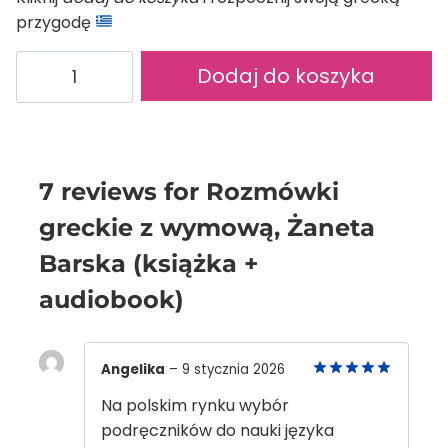
przygodę
ilość
Al
Dodaj do koszyka
Rozmówki
greckie
z
wymową,
Żaneta
7 reviews for
Rozmówki
Barska
greckie z wymową, Żaneta
(książka
Barska (książka +
+
audiobook)
audiobook)
Angelika
–
9 stycznia 2026
5
out of 5
Na polskim rynku wybór
podręczników do nauki języka