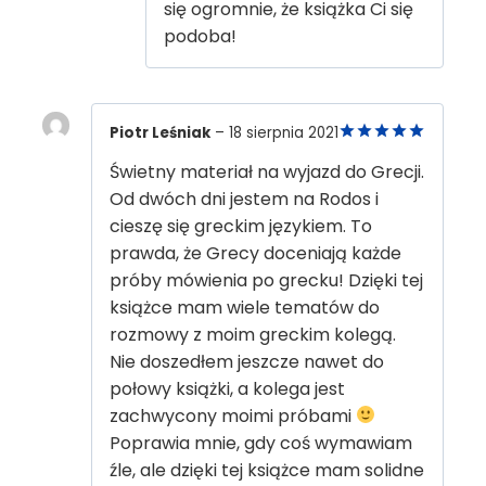
się ogromnie, że książka Ci się
podoba!
Piotr Leśniak
–
18 sierpnia 2021
5
out of 5
Świetny materiał na wyjazd do Grecji.
Od dwóch dni jestem na Rodos i
cieszę się greckim językiem. To
prawda, że Grecy doceniają każde
próby mówienia po grecku! Dzięki tej
książce mam wiele tematów do
rozmowy z moim greckim kolegą.
Nie doszedłem jeszcze nawet do
połowy książki, a kolega jest
zachwycony moimi próbami
Poprawia mnie, gdy coś wymawiam
źle, ale dzięki tej książce mam solidne