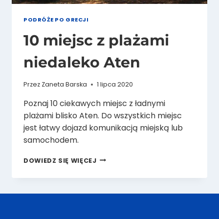
PODRÓŻE PO GRECJI
10 miejsc z plażami
niedaleko Aten
Przez
Zaneta Barska
1 lipca 2020
Poznaj 10 ciekawych miejsc z ładnymi
plażami blisko Aten. Do wszystkich miejsc
jest łatwy dojazd komunikacją miejską lub
samochodem.
10
DOWIEDZ SIĘ WIĘCEJ
MIEJSC
Z
PLAŻAMI
NIEDALEKO
ATEN