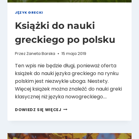
JĘZYK GRECKI
Książki do nauki
greckiego po polsku
Przez
Zaneta Barska
15 maja 2019
Ten wpis nie będzie długi, ponieważ oferta
książek do nauki języka greckiego na rynku
polskim jest niezwykle uboga. Niestety.
Więcej książek można znaleźć do nauki greki
klasycznej niż języka nowogreckiego….
KSIĄŻKI
DOWIEDZ SIĘ WIĘCEJ
DO
NAUKI
GRECKIEGO
PO