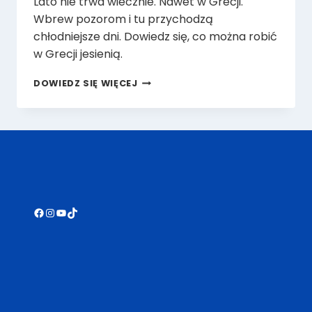
Lato nie trwa wiecznie. Nawet w Grecji.
Wbrew pozorom i tu przychodzą
chłodniejsze dni. Dowiedz się, co można robić
w Grecji jesienią.
CO
DOWIEDZ SIĘ WIĘCEJ
CIEKAWEGO
SŁYCHAĆ
W
GRECJI
JESIENIĄ?
Facebook
Instagram
YouTube
TikTok