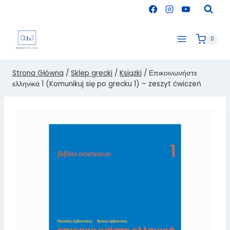
Przejdź
do
treści
0
Strona Główna
/
Sklep grecki
/
Książki
/
Επικοινωνήστε
ελληνικά 1 (Komunikuj się po grecku 1) – zeszyt ćwiczeń