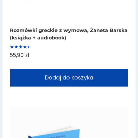
Rozmówki greckie z wymową, Żaneta Barska
(książka + audiobook)
Oceniono
55,90
zł
4.47
na 5
Dodaj do koszyka