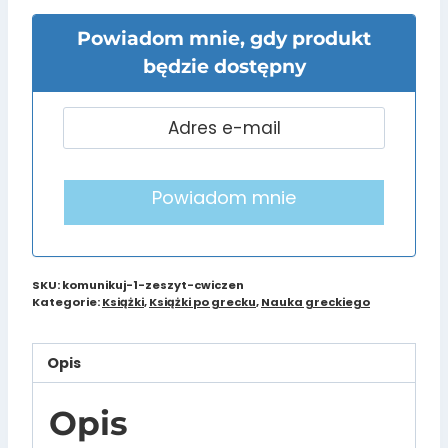
Powiadom mnie, gdy produkt
będzie dostępny
Powiadom mnie
SKU:
komunikuj-1-zeszyt-cwiczen
Kategorie:
Książki
,
Książki po grecku
,
Nauka greckiego
Opis
Opis