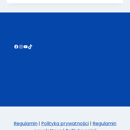
ŚWIĘTACH
BOŻEGO
NARODZENIA…
PO
GRECKU
Facebook
Instagram
YouTube
TikTok
Regulamin
|
Polityka prywatności
|
Regulamin