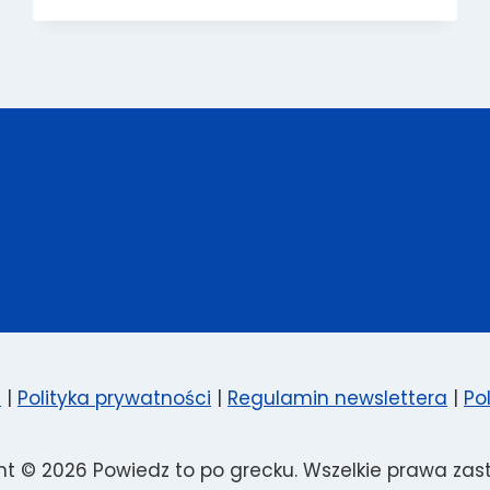
W
GRECJI
ZIMĄ?
n
|
Polityka prywatności
|
Regulamin newslettera
|
Pol
ht © 2026 Powiedz to po grecku. Wszelkie prawa zast