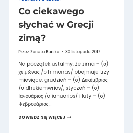
Co ciekawego
słychać w Grecji
zimą?
Przez
Zaneta Barska
30 listopada 2017
Na początek ustalmy, że zima – (ο)
χειμώνας /o himonas/ obejmuje trzy
miesiące: grudzień – (ο) Δεκέμβριος
/o dhekiemwrios/, styczeń – (ο)
Ιανουάριος /o ianuarios/ i luty – (ο)
Φεβρουάριος…
CO
DOWIEDZ SIĘ WIĘCEJ
CIEKAWEGO
SŁYCHAĆ