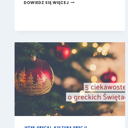
NIETYPOWE
DOWIEDZ SIĘ WIĘCEJ
ŚWIĘTA
W
GRECKICH
MIEJSCOWOŚCIACH
JĘZYK GRECKI
·
KULTURA GRECJI