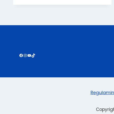
O
GRECKICH
ŚWIĘTACH
BOŻEGO
NARODZENIA
Facebook
Instagram
YouTube
TikTok
Regulami
Copyrig