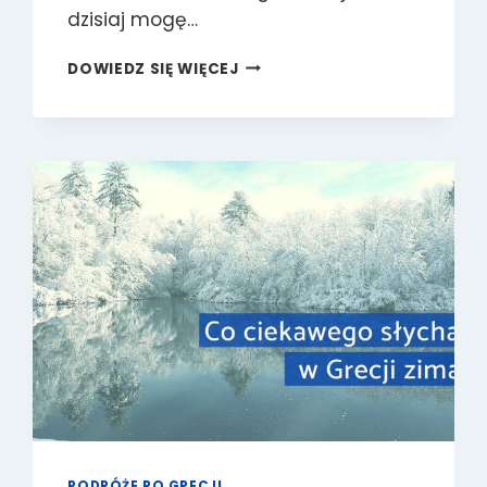
dzisiaj mogę…
SPACER
DOWIEDZ SIĘ WIĘCEJ
PO
ŚWIĄTECZNYCH
ATENACH
(VIDEO)
PODRÓŻE PO GRECJI